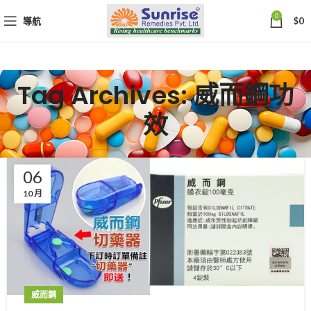
0
導航
$
0
Tag Archives: 威而鋼功
效
06
10 月
威而鋼