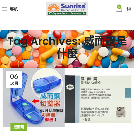
0
導航
$
0
Tag Archives: 威而鋼是
什麼
06
10 月
威而鋼