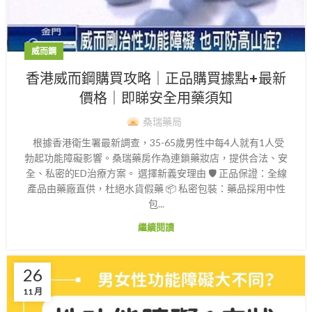
威而鋼
香港威而鋼購買攻略｜正品購買據點+最新
價格｜即睇安全用藥須知
桑瑞藥局
根據香港衛生署最新調查，35-65歲男性中每4人就有1人受
勃起功能障礙影響。桑瑞藥房作為連鎖藥妝店，提供合法、安
全、私密的ED治療方案。 選擇新義安理由 🛡️ 正品保證：全線
產品由藥廠直供，杜絕水貨假藥 📦 私密包裝：藥品採用中性
包...
繼續閱讀
26
11 月