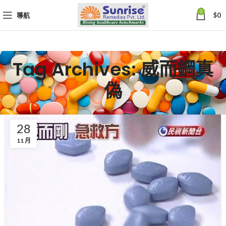
0
導航
$
0
Tag Archives: 威而鋼真
偽
28
11 月