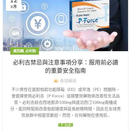
3 月
,
威而鋼
必利勁
必利吉禁忌與注意事項分享：服用前必讀
的重要安全指南
桑瑞藥局
不少男性在面對勃起功能障礙（ED）或早洩（PE）問題時，
會選擇使用必利吉（P-Force）這類雙效藥物來改善性生活品
質。必利吉結合西地那非100mg與達泊西汀100mg兩種成
分，能同時幫助改善勃起硬度與延長射精時間，因此在全球男
性族群中相當受歡迎。然而，任何藥物在使用前...
繼續閱讀