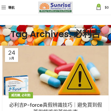
0
導航
$
0
Tag Archives: 必利吉
24
3 月
,
威而鋼
必利勁
必利吉P-force真假辨識技巧｜避免買到假