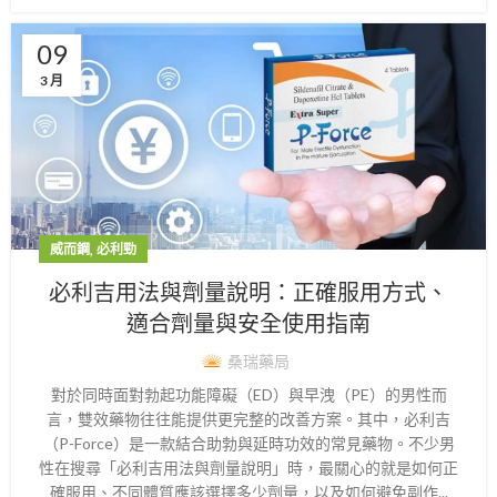
09
3 月
,
威而鋼
必利勁
必利吉用法與劑量說明：正確服用方式、
適合劑量與安全使用指南
桑瑞藥局
對於同時面對勃起功能障礙（ED）與早洩（PE）的男性而
言，雙效藥物往往能提供更完整的改善方案。其中，必利吉
（P-Force）是一款結合助勃與延時功效的常見藥物。不少男
性在搜尋「必利吉用法與劑量說明」時，最關心的就是如何正
確服用、不同體質應該選擇多少劑量，以及如何避免副作...