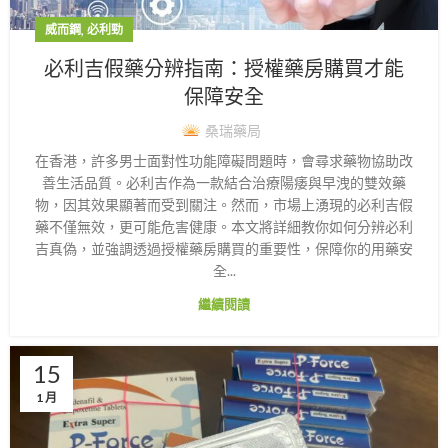
,
威而鋼
必利勁
必利吉假藥分辨指南：授權藥房購買才能
保障安全
桑瑞藥局
在香港，許多男士面對性功能障礙問題時，會尋求藥物協助改
善生活品質。必利吉作為一款結合治療陽痿與早洩的雙效藥
物，因其效果顯著而受到關注。然而，市場上湧現的必利吉假
藥不僅無效，更可能危害健康。本文將詳細教你如何分辨必利
吉真偽，並強調透過授權藥房購買的重要性，保障你的用藥安
全...
繼續閱讀
15
1 月