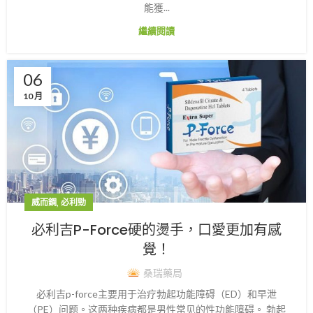
能獲...
繼續閱讀
06
10 月
,
威而鋼
必利勁
必利吉P-Force硬的燙手，口愛更加有感
覺！
桑瑞藥局
必利吉p-force主要用于治疗勃起功能障碍（ED）和早泄
（PE）问题。这两种疾病都是男性常见的性功能障碍。 勃起