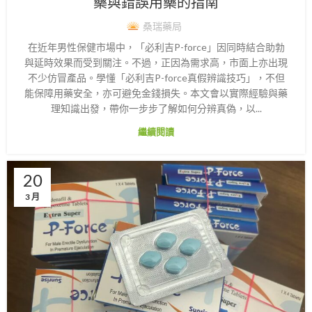
藥與錯誤用藥的指南
桑瑞藥局
在近年男性保健市場中，「必利吉P-force」因同時結合助勃
與延時效果而受到關注。不過，正因為需求高，市面上亦出現
不少仿冒產品。學懂「必利吉P-force真假辨識技巧」，不但
能保障用藥安全，亦可避免金錢損失。本文會以實際經驗與藥
理知識出發，帶你一步步了解如何分辨真偽，以...
繼續閱讀
20
3 月