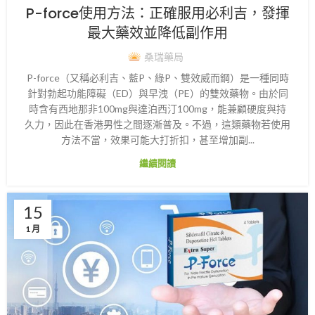
P-force使用方法：正確服用必利吉，發揮
最大藥效並降低副作用
桑瑞藥局
P-force（又稱必利吉、藍P、綠P、雙效威而鋼）是一種同時
針對勃起功能障礙（ED）與早洩（PE）的雙效藥物。由於同
時含有西地那非100mg與達泊西汀100mg，能兼顧硬度與持
久力，因此在香港男性之間逐漸普及。不過，這類藥物若使用
方法不當，效果可能大打折扣，甚至增加副...
繼續閱讀
15
1 月