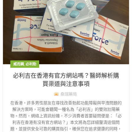
,
威而鋼
必利勁
必利吉在香港有官方網站嗎？醫師解析購
買渠道與注意事項
桑瑞藥局
在香港，許多男性朋友在尋找改善勃起功能障礙與早洩問題的
解決方案時，可能會聽聞一種名為「必利吉」的雙效壯陽藥
物。然而，網絡上資訊紛雜，不少消費者首要疑問便是：「必
利吉在香港有沒有官方網站？」本文將為您詳細釐清這個問
題，並提供安全可靠的購買指引，確保您在追求健康的同時，