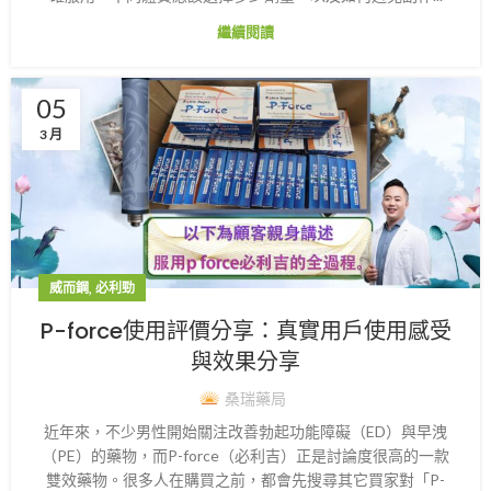
繼續閱讀
05
3 月
,
威而鋼
必利勁
P-force使用評價分享：真實用戶使用感受
與效果分享
桑瑞藥局
近年來，不少男性開始關注改善勃起功能障礙（ED）與早洩
（PE）的藥物，而P-force（必利吉）正是討論度很高的一款
雙效藥物。很多人在購買之前，都會先搜尋其它買家對「P-