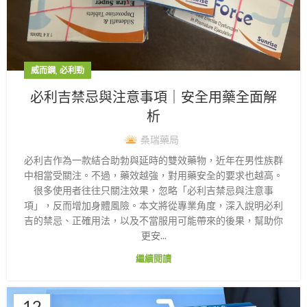
,
威而鋼
必利勁
必利吉禁忌與注意事項｜安全用藥全面解
析
桑瑞藥局
必利吉作為一款結合助勃與延時的雙效藥物，近年在男性族群
中相當受關注。不過，藥效越強，對用藥安全的要求也越高。
很多使用者往往只關注效果，忽略「必利吉禁忌與注意事
項」，反而增加身體風險。本文將從專業角度，深入說明必利
吉的禁忌、正確用法，以及不當服用可能帶來的後果，幫助你
更安...
繼續閱讀
12