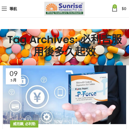
0
導航
$
0
Tag Archives: 必利吉服
用後多久起效
09
5 月
,
威而鋼
必利勁