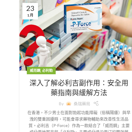
23
1 月
,
威而鋼
必利勁
深入了解必利吉副作用：安全用
藥指南與緩解方法
By
桑瑞藥局
在香港，不少男士在面對勃起功能障礙（俗稱陽痿）與早
洩的雙重困擾時，可能會尋求藥物輔助來改善性生活品
質。必利吉（P-Force）作為一款結合了「威而鋼」主要
成分西地那非與「必利勁」主要成分達泊西汀的雙效藥