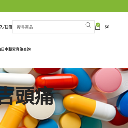
0
入/註冊
$
0
詢
日本藤素真偽查詢
必利吉頭痛