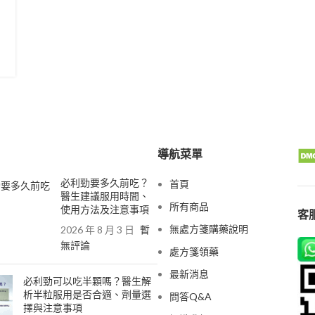
導航菜單
必利勁要多久前吃？
首頁
醫生建議服用時間、
所有商品
使用方法及注意事項
客服
無處方箋購藥說明
2026 年 8 月 3 日
暫
無評論
處方箋領藥
最新消息
必利勁可以吃半顆嗎？醫生解
析半粒服用是否合適、劑量選
問答Q&A
擇與注意事項