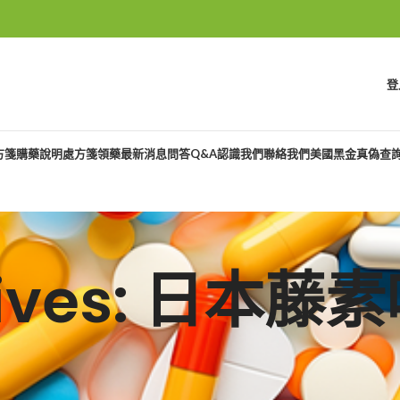
登
方箋購藥說明
處方箋領藥
最新消息
問答Q&A
認識我們
聯絡我們
美國黑金真偽查
chives: 日本