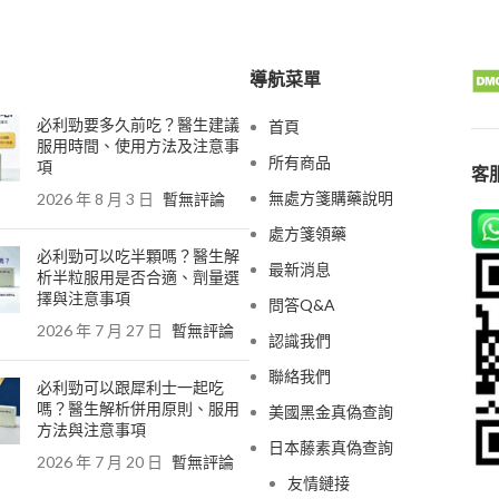
導航菜單
必利勁要多久前吃？醫生建議
首頁
服用時間、使用方法及注意事
所有商品
項
客服
無處方箋購藥說明
2026 年 8 月 3 日
暫無評論
處方箋領藥
必利勁可以吃半顆嗎？醫生解
最新消息
析半粒服用是否合適、劑量選
擇與注意事項
問答Q&A
2026 年 7 月 27 日
暫無評論
認識我們
聯絡我們
必利勁可以跟犀利士一起吃
嗎？醫生解析併用原則、服用
美國黑金真偽查詢
方法與注意事項
日本藤素真偽查詢
2026 年 7 月 20 日
暫無評論
友情鏈接