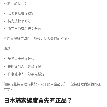
不少用家表示：
當晚狀態會較穩定
精力感較平時好
第二日仍有精神提升感
不過實際維持時間，都會因個人體質而不同。
通常：
年輕人士代謝較快
長期疲勞人士起效較慢
作息健康人士效果更穩定
如果想維持更理想狀態，除了服用產品之外，保持睡眠與運動同樣
重要。
日本藤素邊度買先有正品？