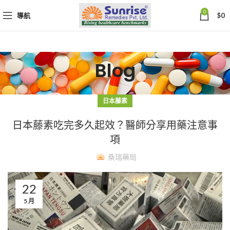
0
導航
$
0
Blog
日本藤素
日本藤素吃完多久起效？醫師分享用藥注意事
項
桑瑞藥局
22
5 月