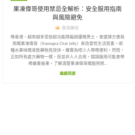
果凍偉哥使用禁忌全解析：安全服用指南
與風險避免
桑瑞藥局
喺香港，越來越多受勃起功能障礙困擾嘅男士，會選擇方便易
用嘅果凍偉哥（Kamagra Oral Jelly）來改善性生活質素。呢
種水果味嘅液態藥物見效快，確實為唔少人帶嚟便利。然而，
正如所有處方藥物一樣，佢並非人人合用，錯誤服用可能會帶
嚟嚴重後果。了解清楚果凍偉哥嘅服用禁...
繼續閱讀