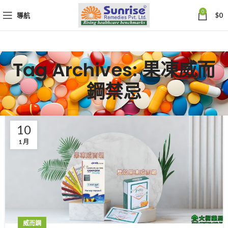
0
導航
$
0
Tag Archives: 果凍威而
鋼禁忌
10
1 月
威而鋼