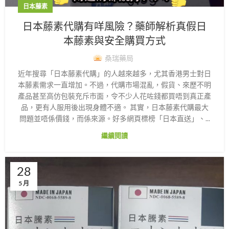
日本藤素
日本藤素代購有咩風險？藥師解析真假日
本藤素與安全購買方式
桑瑞藥局
近年搜尋「日本藤素代購」的人越來越多，尤其香港男士對日
本藤素需求一直增加。不過，代購市場混亂，假貨、來歷不明
產品甚至高仿包裝充斥市面，令不少人花咗錢都買唔到真正產
品，更有人服用後出現身體不適。 其實，日本藤素代購最大
問題並唔係價錢，而係來源。好多網頁標榜「日本直送」、...
繼續閱讀
28
5 月