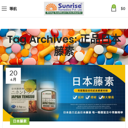
0
導航
$
0
Tag Archives: 正品日本
藤素
20
6 月
日本藤素