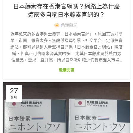
日本藤素存在香港官網嗎？網路上為什麼
這麼多自稱日本藤素官網的？
桑瑞藥局
近年愈來愈多香港男士搜尋「日本藤素官網」，原因其實好簡
單，市面上假貨太多。無論係搜尋引擎、社交平台，定係拍賣
網站，都可以見到大量聲稱自己係「日本藤素官方網站」嘅店
鋪，但真正可信嘅來源其實唔多。 尤其日本藤素屬於熱門男
性產品，需求一直好高，所以自然吸引唔少假貨商混入市場...
繼續閱讀
27
5 月