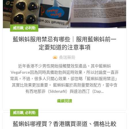
,
威而鋼
必利勁
藍蝌蚪服用禁忌有哪些｜服用藍蝌蚪前一
定要知道的注意事項
桑瑞藥局
近年香港不少男性開始接觸雙效型產品，其中藍蝌蚪
VegaForce因為同時具備助勃與延時效果，所以討論度一直非
常高。不過，很多人只關心效果，卻忽略「藍蝌蚪服用禁忌」
其實比效果更加重要。 藍蝌蚪屬於高劑量雙效配方，當中含
有西地那非（Sildenafil）與達泊西汀（Dap...
繼續閱讀
,
威而鋼
必利勁
藍蝌蚪哪裡買？香港購買渠道、價格比較