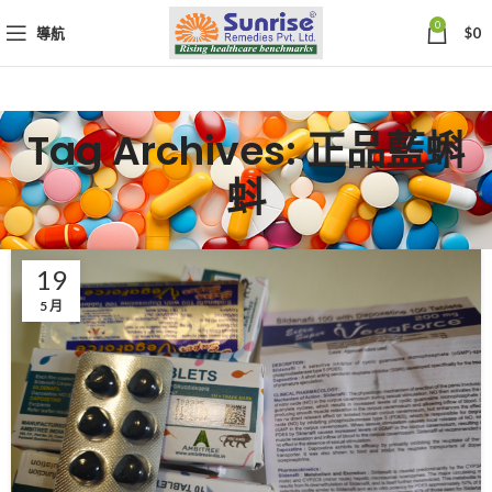
0
導航
$
0
Tag Archives: 正品藍蝌
蚪
19
5 月