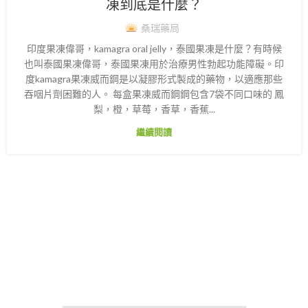
凍到底是什麼？
桑瑞藥局
印度果凍偉哥，kamagra oral jelly，泰國果凍是什麼？有時候
也叫泰國果凍偉哥，泰國果凍用於治療男性勃起功能障礙。印
度kamagra果凍威而鋼是以凝膠形式製成的藥物，以適應那些
吞咽片劑困難的人。 每盒果凍威而鋼鋼包含7袋不同口味的 鳳
梨，橙，草莓，香草，香蕉...
繼續閱讀