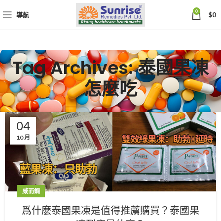
0
導航
$
0
Tag Archives: 泰國果凍
怎麼吃
04
10 月
威而鋼
爲什麽泰國果凍是值得推薦購買？泰國果