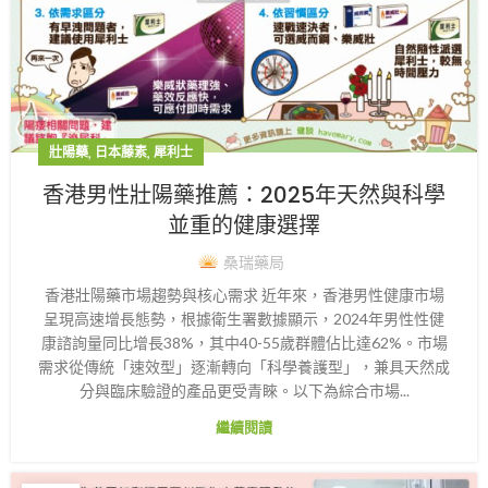
,
,
壯陽藥
日本藤素
犀利士
香港男性壯陽藥推薦：2025年天然與科學
並重的健康選擇
桑瑞藥局
香港壯陽藥市場趨勢與核心需求 近年來，香港男性健康市場
呈現高速增長態勢，根據衛生署數據顯示，2024年男性性健
康諮詢量同比增長38%，其中40-55歲群體佔比達62%。市場
需求從傳統「速效型」逐漸轉向「科學養護型」，兼具天然成
分與臨床驗證的產品更受青睞。以下為綜合市場...
繼續閱讀