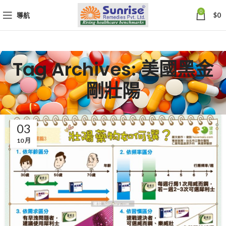
0
導航
$
0
Tag Archives: 美國黑金
剛壯陽
03
10 月