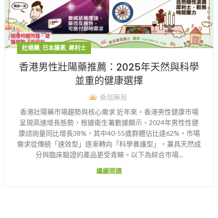
,
,
壯陽藥
日本藤素
犀利士
香港男性壯陽藥推薦：2025年天然與科學
並重的健康選擇
桑瑞藥局
香港壯陽藥市場趨勢與核心需求 近年來，香港男性健康市場
呈現高速增長態勢，根據衛生署數據顯示，2024年男性性健
康諮詢量同比增長38%，其中40-55歲群體佔比達62%。市場
需求從傳統「速效型」逐漸轉向「科學養護型」，兼具天然成
分與臨床驗證的產品更受青睞。以下為綜合市場...
繼續閱讀