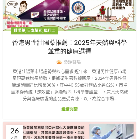
,
,
壯陽藥
日本藤素
犀利士
香港男性壯陽藥推薦：2025年天然與科學
並重的健康選擇
桑瑞藥局
香港壯陽藥市場趨勢與核心需求 近年來，香港男性健康市場
呈現高速增長態勢，根據衛生署數據顯示，2024年男性性健
康諮詢量同比增長38%，其中40-55歲群體佔比達62%。市場
需求從傳統「速效型」逐漸轉向「科學養護型」，兼具天然成
分與臨床驗證的產品更受青睞。以下為綜合市場...
繼續閱讀
26
6 月