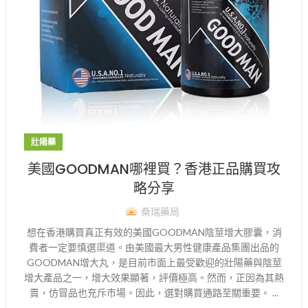
壯陽藥
美國GOODMAN哪裡買？香港正品購買攻
略分享
桑瑞藥局
想在香港購買真正有效的美國GOODMAN陰莖增大膠囊，消
費者一定要慎選渠道。由美國最大男性健康產品集團出品的
GOODMAN增大丸，是目前市面上最受歡迎的壯陽藥與陰莖
增大產品之一，增大效果顯著，評價極高。然而，正因為其熱
賣，仿冒品也充斥市場。因此，選對購買通路至關重要。 ...