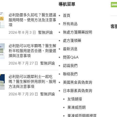
導航菜單
必利勁要多久前吃？醫生建議
首頁
服用時間、使用方法及注意事
所有商品
項
客服
無處方箋購藥說明
2026 年 8 月 3 日
暫無評論
處方箋領藥
必利勁可以吃半顆嗎？醫生解
最新消息
析半粒服用是否合適、劑量選
擇與注意事項
問答Q&A
2026 年 7 月 27 日
暫無評論
認識我們
聯絡我們
必利勁可以跟犀利士一起吃
嗎？醫生解析併用原則、服用
美國黑金真偽查詢
方法與注意事項
日本藤素真偽查詢
2026 年 7 月 20 日
暫無評論
友情鏈接
果凍威而鋼
果凍威而鋼哪裡買