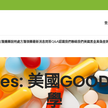
登
方箋購藥說明
處方箋領藥
最新消息
問答Q&A
認識我們
聯絡我們
美國黑金真偽查
ives: 美國G
學