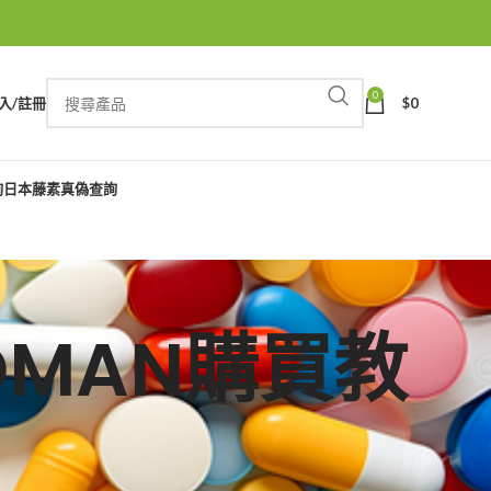
0
入/註冊
$
0
詢
日本藤素真偽查詢
OODMAN購買教