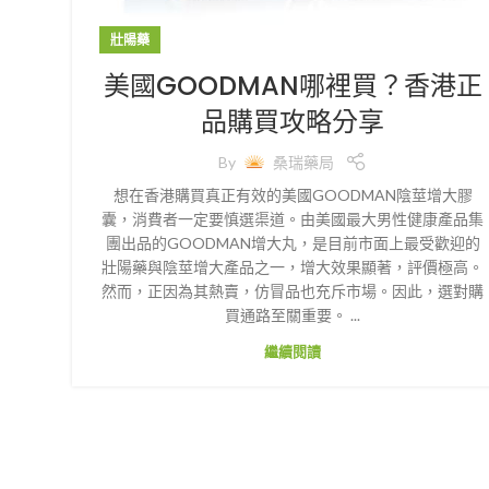
壯陽藥
美國GOODMAN哪裡買？香港正
品購買攻略分享
By
桑瑞藥局
想在香港購買真正有效的美國GOODMAN陰莖增大膠
囊，消費者一定要慎選渠道。由美國最大男性健康產品集
團出品的GOODMAN增大丸，是目前市面上最受歡迎的
壯陽藥與陰莖增大產品之一，增大效果顯著，評價極高。
然而，正因為其熱賣，仿冒品也充斥市場。因此，選對購
買通路至關重要。 ...
繼續閱讀