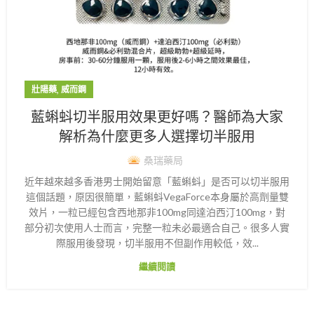
,
壯陽藥
威而鋼
藍蝌蚪切半服用效果更好嗎？醫師為大家
解析為什麼更多人選擇切半服用
桑瑞藥局
近年越來越多香港男士開始留意「藍蝌蚪」是否可以切半服用
這個話題，原因很簡單，藍蝌蚪VegaForce本身屬於高劑量雙
效片，一粒已經包含西地那非100mg同達泊西汀100mg，對
部分初次使用人士而言，完整一粒未必最適合自己。很多人實
際服用後發現，切半服用不但副作用較低，效...
繼續閱讀