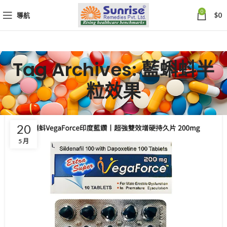
0
導航
$
0
Tag Archives: 藍蝌蚪半
粒效果
20
5 月