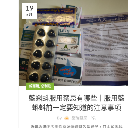
19
5 月
,
威而鋼
必利勁
藍蝌蚪服用禁忌有哪些｜服用藍
蝌蚪前一定要知道的注意事項
By
桑瑞藥局
近年香港不少男性開始接觸雙效型產品，其中藍蝌蚪