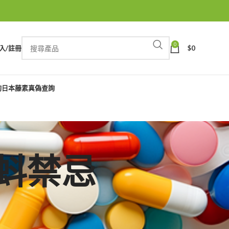
0
入/註冊
$
0
詢
日本藤素真偽查詢
藍蝌蚪禁忌