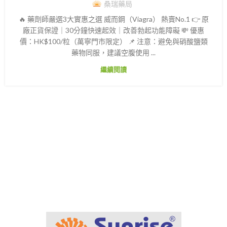
桑瑞藥局
🔥 藥劑師嚴選3大實惠之選 威而鋼（Viagra） 熱賣No.1 👉 原
廠正貨保證｜30分鐘快速起效｜改善勃起功能障礙 💸 優惠
價：HK$100/粒（萬寧門市限定） 📌 注意：避免與硝酸鹽類
藥物同服，建議空腹使用 ...
繼續閱讀