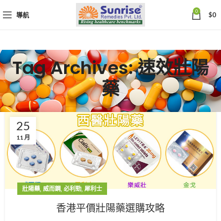
0
導航
$
0
Tag Archives: 速效壯陽
藥
25
11 月
,
,
,
壯陽藥
威而鋼
必利勁
犀利士
香港平價壯陽藥選購攻略