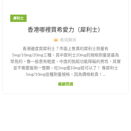
犀利士
香港哪裡買希愛力（犀利士）
桑瑞藥局
香港邊度買犀利士？市面上售賣的犀利士劑量有
5mg/10mg/20mg三種，其中犀利士20mg的規格劑量是最為
常見的。像一般患有輕度、中度的勃起功能障礙的男性，其實
並不需要服用一整顆，吃5mg或10mg就可以了！ 像犀利士
5mg/10mg這種劑量規格，因為價格較貴！...
繼續閱讀