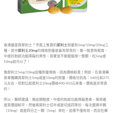
香港邊度買犀利士？市面上售賣的
犀利士
劑量有5mg/10mg/20mg三
種，其中
犀利士20mg
的規格劑量是最為常見的。像一般患有輕度、
中度的勃起功能障礙的男性，其實並不需要服用一整顆，吃5mg或
10mg就可以了！
像犀利士5mg/10mg這種劑量規格，因為價格較貴！例如，在香港藥
房單獨購買犀利士5mg或是10mg的劑量，價格分別為：160元和275
元左右，但對比起犀利士20mg價格400-450元來看，價格是非常貴
的！
所以，醫師建議：像這類輕度、中度的勃起功能障礙患者，偉哥邊
度買價錢較平，然後將犀利士切半或是切成四等份，每次選擇半顆
（10mg）或是四分之一顆（5mg）來吃。這樣不僅有效，而且在藥