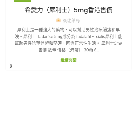
希愛力（犀利士）5mg香港售價
桑瑞藥局
犀利士是一種強大的藥物，可以幫助男性治療陽痿和早
洩。犀利士 Tadarise 5mg成分為Tadalafil。 cialis犀利士能
幫助男性陰莖勃起和堅硬，回恢正常性生活。 犀利士5mg
售價 數量 價格（港幣） 30顆 6...
繼續閱讀