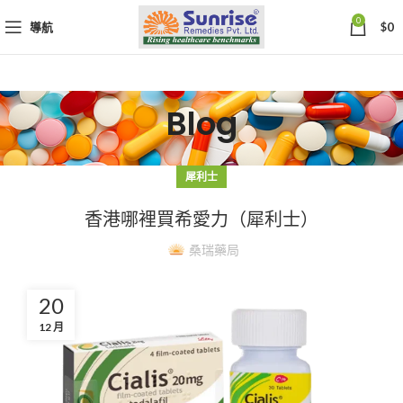
0
導航
$
0
Blog
犀利士
香港哪裡買希愛力（犀利士）
桑瑞藥局
20
12 月