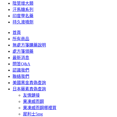
陰莖增大類
汗馬糖系列
印度學名藥
持久液噴劑
首頁
所有商品
無處方箋購藥說明
處方箋領藥
最新消息
問答Q&A
認識我們
聯絡我們
美國黑金真偽查詢
日本藤素真偽查詢
友情鏈接
果凍威而鋼
果凍威而鋼哪裡買
犀利士5mg