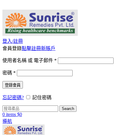
桑瑞藥局：全店商品原廠正品，保證正品正貨
登入/註冊
會員登錄
點擊註冊新賬戶
使用者名稱 或 電子郵件
*
密碼
*
登錄會員
忘記密碼?
記住密碼
Search
0
items
$
0
導航