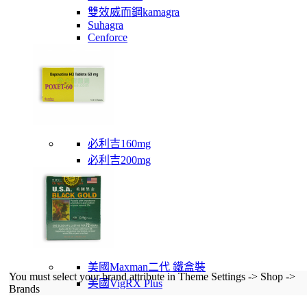
雙效威而鋼kamagra
Suhagra
Cenforce
必利吉160mg
必利吉200mg
美國Maxman二代 鐵盒裝
You must select your brand attribute in Theme Settings -> Shop ->
美國VigRX Plus
Brands