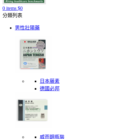
0
items
$
0
分類列表
男性壯陽藥
日本藤素
德國必邦
威而鋼瓶裝