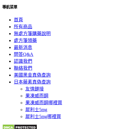
導航菜單
首頁
所有商品
無處方箋購藥說明
處方箋領藥
最新消息
問答Q&A
認識我們
聯絡我們
美國黑金真偽查詢
日本藤素真偽查詢
友情鏈接
果凍威而鋼
果凍威而鋼哪裡買
犀利士5mg
犀利士5mg哪裡買