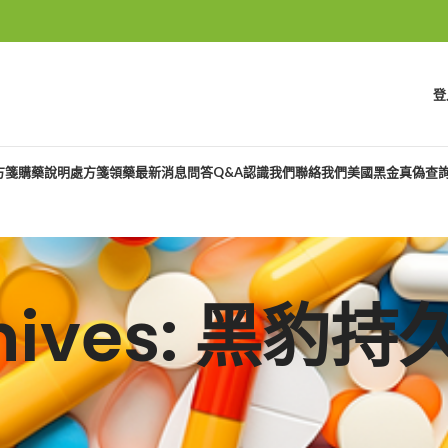
登
方箋購藥說明
處方箋領藥
最新消息
問答Q&A
認識我們
聯絡我們
美國黑金真偽查
chives: 黑