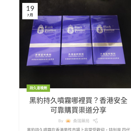
19
7 月
持久液噴劑
黑豹持久噴霧哪裡買？香港安全
可靠購買渠道分享
By
桑瑞藥局
黑豹持久噴霧在香港男性市場上非常受歡迎，特別是 四代