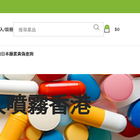
0
入/註冊
$
0
詢
日本藤素真偽查詢
豹持久噴霧香港