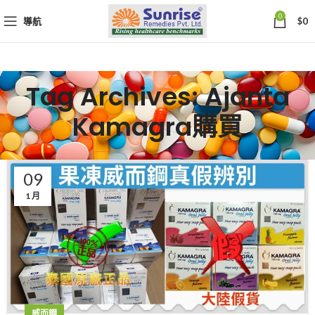
0
導航
$
0
Tag Archives: Ajanta
Kamagra購買
09
1 月
威而鋼