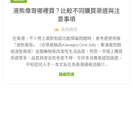
液熊偉哥哪裡買？比較不同購買渠道與注
意事項
桑瑞藥局
在香港，不少男士面對勃起功能障礙問題時，會考慮使用像
「液熊偉哥」（亦常被稱為Kamagra Oral Jelly、果凍威而鋼
或液態偉哥）這類藥物來改善性生活品質。然而，市場上購買
渠道眾多，品質與安全性參差不齊，令許多消費者感到困惑，
不知從何入手。本文旨在為香港讀者詳細介...
繼續閱讀