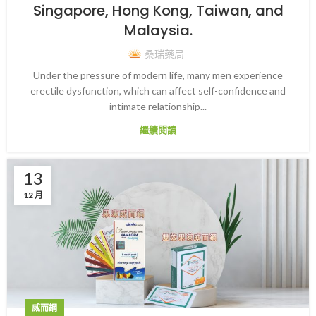
Singapore, Hong Kong, Taiwan, and
Malaysia.
桑瑞藥局
Under the pressure of modern life, many men experience
erectile dysfunction, which can affect self-confidence and
intimate relationship...
繼續閱讀
13
12 月
威而鋼