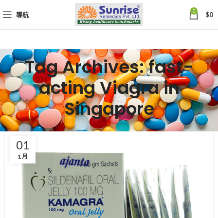
0
導航
$
0
Tag Archives: fast-
acting Viagra in
Singapore
01
1 月