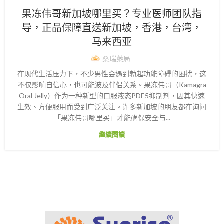
果冻伟哥新加坡哪里买？专业医师团队指
导，正品保障直送新加坡，香港，台湾，
马来西亚
桑瑞藥局
在现代生活压力下，不少男性会遇到勃起功能障碍的困扰，这
不仅影响自信心，也可能波及伴侣关系。果冻伟哥（Kamagra
Oral Jelly）作为一种新型的口服液态PDE5抑制剂，因其快速
生效、方便服用而受到广泛关注。许多新加坡的朋友都在询问
「果冻伟哥哪里买」才能确保安全与...
繼續閱讀