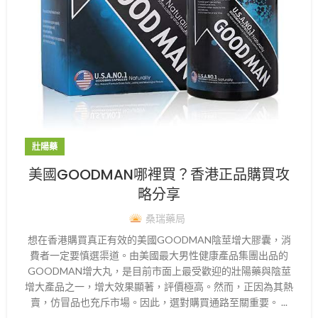
壯陽藥
美國GOODMAN哪裡買？香港正品購買攻
略分享
桑瑞藥局
想在香港購買真正有效的美國GOODMAN陰莖增大膠囊，消
費者一定要慎選渠道。由美國最大男性健康產品集團出品的
GOODMAN增大丸，是目前市面上最受歡迎的壯陽藥與陰莖
增大產品之一，增大效果顯著，評價極高。然而，正因為其熱
賣，仿冒品也充斥市場。因此，選對購買通路至關重要。 ...