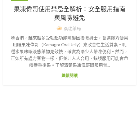
果凍偉哥使用禁忌全解析：安全服用指南
與風險避免
桑瑞藥局
喺香港，越來越多受勃起功能障礙困擾嘅男士，會選擇方便易
用嘅果凍偉哥（Kamagra Oral Jelly）來改善性生活質素。呢
種水果味嘅液態藥物見效快，確實為唔少人帶嚟便利。然而，
正如所有處方藥物一樣，佢並非人人合用，錯誤服用可能會帶
嚟嚴重後果。了解清楚果凍偉哥嘅服用禁...
繼續閱讀