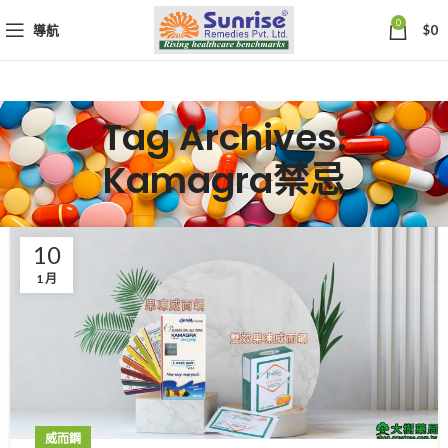
0
導航
$
0
Tag Archives:
Kamagra禁忌
10
1 月
威而鋼