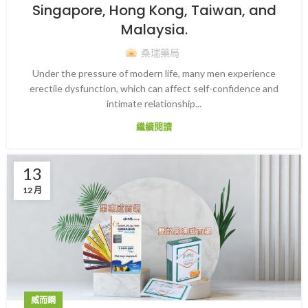
Singapore, Hong Kong, Taiwan, and
Malaysia.
桑瑞藥局
Under the pressure of modern life, many men experience
erectile dysfunction, which can affect self-confidence and
intimate relationship...
繼續閱讀
13
12 月
威而鋼