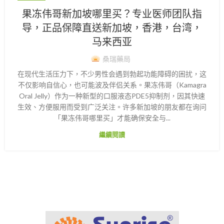
果冻伟哥新加坡哪里买？专业医师团队指
导，正品保障直送新加坡，香港，台湾，
马来西亚
桑瑞藥局
在现代生活压力下，不少男性会遇到勃起功能障碍的困扰，这
不仅影响自信心，也可能波及伴侣关系。果冻伟哥（Kamagra
Oral Jelly）作为一种新型的口服液态PDE5抑制剂，因其快速
生效、方便服用而受到广泛关注。许多新加坡的朋友都在询问
「果冻伟哥哪里买」才能确保安全与...
繼續閱讀