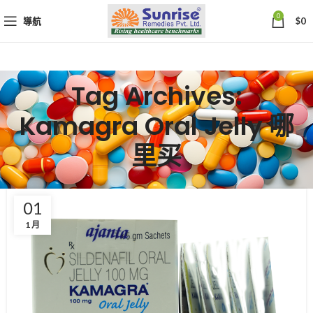
0
導航
$
0
Tag Archives:
Kamagra Oral Jelly 哪
里买
01
1 月