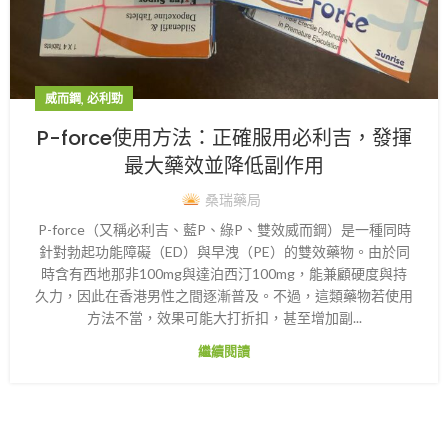
,
威而鋼
必利勁
P-force使用方法：正確服用必利吉，發揮
最大藥效並降低副作用
桑瑞藥局
P-force（又稱必利吉、藍P、綠P、雙效威而鋼）是一種同時
針對勃起功能障礙（ED）與早洩（PE）的雙效藥物。由於同
時含有西地那非100mg與達泊西汀100mg，能兼顧硬度與持
久力，因此在香港男性之間逐漸普及。不過，這類藥物若使用
方法不當，效果可能大打折扣，甚至增加副...
繼續閱讀