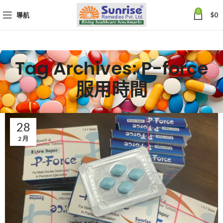
0
導航
$
0
Tag Archives: P-force
服用時間
28
2 月