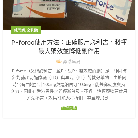
,
威而鋼
必利勁
P-force使用方法：正確服用必利吉，發揮
最大藥效並降低副作用
桑瑞藥局
P-force（又稱必利吉、藍P、綠P、雙效威而鋼）是一種同時
針對勃起功能障礙（ED）與早洩（PE）的雙效藥物。由於同
時含有西地那非100mg與達泊西汀100mg，能兼顧硬度與持
久力，因此在香港男性之間逐漸普及。不過，這類藥物若使用
方法不當，效果可能大打折扣，甚至增加副...
繼續閱讀