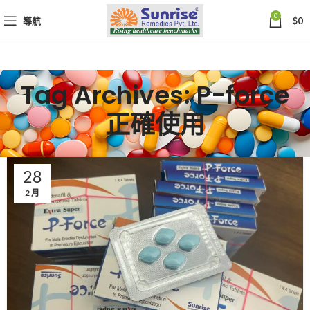
0
導航
$
0
Tag Archives: P-force
正確使用
28
2 月