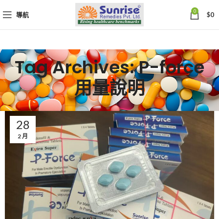
0
導航
$
0
Tag Archives: P-force
用量說明
28
2 月