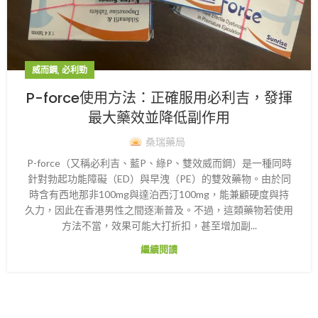
,
威而鋼
必利勁
P-force使用方法：正確服用必利吉，發揮
最大藥效並降低副作用
桑瑞藥局
P-force（又稱必利吉、藍P、綠P、雙效威而鋼）是一種同時
針對勃起功能障礙（ED）與早洩（PE）的雙效藥物。由於同
時含有西地那非100mg與達泊西汀100mg，能兼顧硬度與持
久力，因此在香港男性之間逐漸普及。不過，這類藥物若使用
方法不當，效果可能大打折扣，甚至增加副...
繼續閱讀