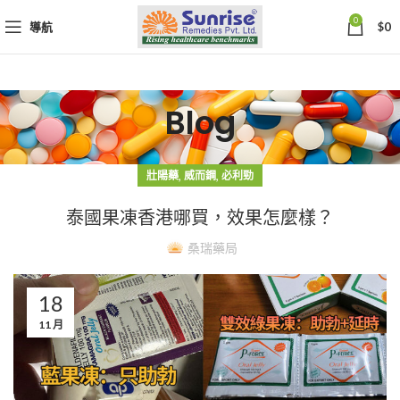
0
導航
$
0
Blog
,
,
壯陽藥
威而鋼
必利勁
泰國果凍香港哪買，效果怎麼樣？
桑瑞藥局
18
11 月