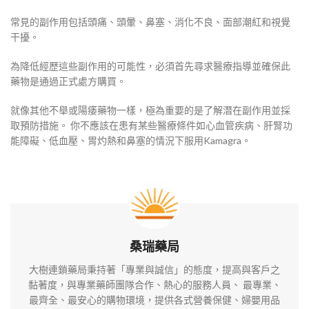
常見的副作用包括頭痛、頭暈、鼻塞、消化不良、面部潮紅和視覺
干擾。
為降低經歷這些副作用的可能性，必須首先尋求醫療指導並確保此
藥物是通過正式處方購買。
就像其他不舉或陽痿藥物一樣，極為重要的是了解潛在副作用並採
取預防措施。 你不應該在患有某些醫療條件如心血管疾病、肝腎功
能障礙、低血壓、胃灼熱和鼻塞的情況下服用Kamagra。
桑瑞藥局
大樹連鎖藥局秉持著「專業與誠信」的態度，提高與客戶之
黏著度，與專業藥師團隊合作、熱心的服務人員、 最專業、
最齊全、最安心的購物環境，提供各式營養保健、婦嬰用品