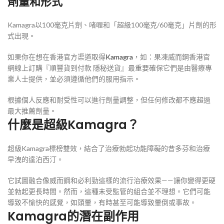
劑量和形式
Kamagra以100毫克片劑、啫喱和「超級100毫克/60毫克」片劑的形
式出現。
如果你在想在香港官方渠道取得
Kamagra
，如：果凍威而鋼香港官
網線上訂購『順豐貨到付款 隱秘送貨』最重要確保它們是由醫療專
業人士提供，並必須遵循他們的服用指示。
根據個人反應和耐受性可以進行劑量調整，但任何修改都不應超過
最大推薦劑量。
什麼是超級Kamagra？
超級Kamagra標榜雙效，結合了治療勃起功能障礙的昔多芬和治療
早洩的達泊西汀。
它試圖融合像威而鋼和必利勁這樣的流行治療效果——讓你變得更硬
並勃起更長時間。然而，這種未受監管的組合並不理想。它們可能
導致不愉快的感覺，如頭暈，有時甚至可能導致暈倒或事故。
Kamagra的潛在副作用