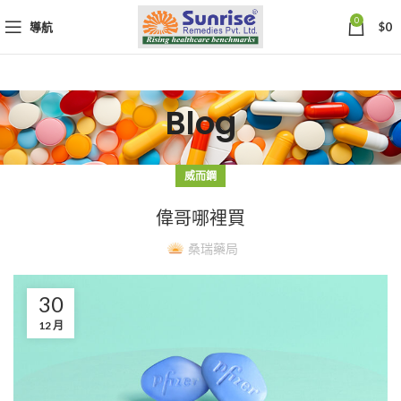
0
導航
$
0
Blog
威而鋼
偉哥哪裡買
桑瑞藥局
30
12 月