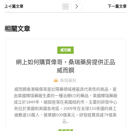
上一篇文章
下一篇文章
相關文章
威而鋼
網上如何購買偉哥，桑瑞藥房提供正品
威而鋼
桑瑞藥局
威而鋼香港稱偉哥是壯陽藥領域裡最具代表性的商品，是
由美國輝瑞藥廠生產的一種治療ED的藥品。美國輝瑞藥廠
成立於1849年，總部座落在美國紐約市，主要的研發中心
則位於美國和英國各地區。2009年在全球150多國的員工
總數達10萬人、營業額500億美元，研發經費高達79億美
元...