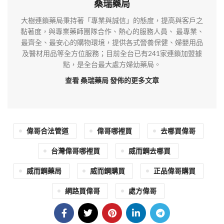
桑瑞藥局
大樹連鎖藥局秉持著「專業與誠信」的態度，提高與客戶之
黏著度，與專業藥師團隊合作、熱心的服務人員、 最專業、
最齊全、最安心的購物環境，提供各式營養保健、婦嬰用品
及醫材用品等全方位服務；目前全台已有241家連鎖加盟據
點，是全台最大處方婦幼藥局。
查看 桑瑞藥局
發佈的更多文章
偉哥合法管道
偉哥哪裡買
去哪買偉哥
台灣偉哥哪裡買
威而鋼去哪買
威而鋼藥局
威而鋼購買
正品偉哥購買
網路買偉哥
處方偉哥