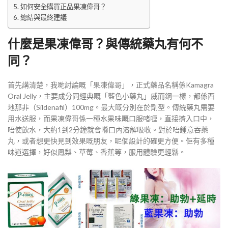
如何安全購買正品果凍偉哥？
總結與最終建議
什麼是果凍偉哥？與傳統藥丸有何不
同？
首先講清楚，我哋討論嘅「果凍偉哥」，正式藥品名稱係Kamagra
Oral Jelly，主要成分同經典嘅「藍色小藥丸」威而鋼一樣，都係西
地那非（Sildenafil）100mg。最大嘅分別在於劑型。傳統藥丸需要
用水送服，而果凍偉哥係一種水果味嘅口服啫喱，直接擠入口中，
唔使飲水，大約1到2分鐘就會喺口內溶解吸收。對於唔鍾意吞藥
丸，或者想更快見到效果嘅朋友，呢個設計的確更方便。佢有多種
味道選擇，好似鳳梨、草莓、香蕉等，服用體驗更輕鬆。