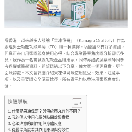
喺香港，越來越多人談論「果凍偉哥」（Kamagra Oral Jelly）作為
處理男士勃起功能障礙（ED）嘅一種選擇。坊間雖然有好多資訊，
但真正來自用家嘅親身使用心得，結合專業醫藥角度嘅分析卻唔多
見。我作為一名嘗試過呢款產品嘅用家，同時亦諮詢過藥劑師同參
考過權威醫學資料，希望透過以下分享，俾大家一個更真實、更全
面嘅認識。本文會詳細介紹果凍偉哥嘅使用感受、效果、注意事
項，以及重要嘅安全購買途徑，所有資訊均以香港用家嘅角度出
發。
快速導航
什麼是果凍偉哥？與傳統藥丸有何不同？
我的個人使用心得與時間效果實錄
必須注意的副作用與身體反應
從醫學角度看其作用原理與有效性