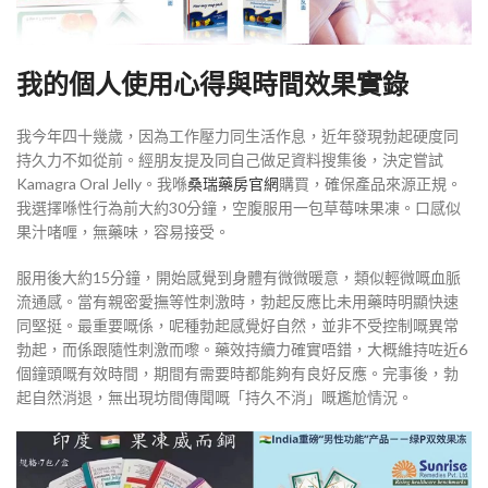
我的個人使用心得與時間效果實錄
我今年四十幾歲，因為工作壓力同生活作息，近年發現勃起硬度同
持久力不如從前。經朋友提及同自己做足資料搜集後，決定嘗試
Kamagra Oral Jelly。我喺
桑瑞藥房官網
購買，確保產品來源正規。
我選擇喺性行為前大約30分鐘，空腹服用一包草莓味果凍。口感似
果汁啫喱，無藥味，容易接受。
服用後大約15分鐘，開始感覺到身體有微微暖意，類似輕微嘅血脈
流通感。當有親密愛撫等性刺激時，勃起反應比未用藥時明顯快速
同堅挺。最重要嘅係，呢種勃起感覺好自然，並非不受控制嘅異常
勃起，而係跟隨性刺激而嚟。藥效持續力確實唔錯，大概維持咗近6
個鐘頭嘅有效時間，期間有需要時都能夠有良好反應。完事後，勃
起自然消退，無出現坊間傳聞嘅「持久不消」嘅尷尬情況。