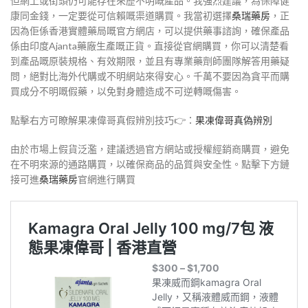
但網上或街頭仍可能存在來歷不明嘅產品。我強烈建議，為保障健
康同金錢，一定要從可信賴嘅渠道購買。我當初選擇
桑瑞藥房
，正
因為佢係香港實體藥局嘅官方網店，可以提供藥事諮詢，確保產品
係由印度Ajanta藥廠生產嘅正貨。直接從官網購買，你可以清楚看
到產品嘅原裝規格、有效期限，並且有專業藥劑師團隊解答用藥疑
問，絕對比海外代購或不明網站來得安心。千萬不要因為貪平而購
買成分不明嘅假藥，以免對身體造成不可逆轉嘅傷害。
點擊右方可瞭解果凍偉哥真假辨別技巧👉：
果凍偉哥真偽辨別
由於市場上假貨泛濫，建議透過官方網站或授權經銷商購買，避免
在不明來源的通路購買，以確保商品的品質與安全性。點擊下方鏈
接可進
桑瑞藥房
官網進行購買