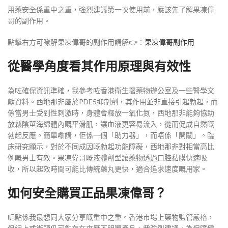
用藥安全係重中之重，強烈建議第一次使用前，應該先了解果凍偉
哥的副作用。
點擊右方可瞭解果凍偉哥的副作用講解👉：
果凍偉哥副作用
從醫學角度看其作用原理與有效性
為咗確保資訊準確，我參考咗香港衛生署藥物辦公室及一些醫學文
獻資料。西地那非屬於PDE5抑制劑，其作用並非直接引起勃起，而
係當男士受到性刺激時，身體會釋放一氧化氮，西地那非能夠協助
放鬆陰莖海綿體內嘅平滑肌，讓血液更容易流入，從而促成自然嘅
勃起反應。簡單嚟講，佢係一個「助力器」，而唔係「開關」。臨
床研究顯示，對於不同成因嘅勃起功能障礙，西地那非對相當高比
例嘅男士有效。果凍偉哥嘅液體劑型讓藥物透過口腔黏膜快速吸
收，所以起效時間可能比傳統藥丸更快，適合追求速度嘅用家。
如何安全購買正品果凍偉哥？
呢點係我最想同大家分享嘅重中之重。香港市場上藥物監管嚴格，