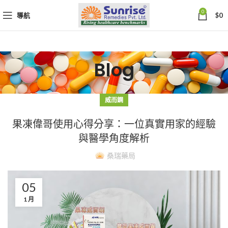
0
導航
$
0
Blog
威而鋼
果凍偉哥使用心得分享：一位真實用家的經驗
與醫學角度解析
桑瑞藥局
05
1 月