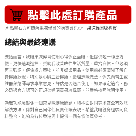
📌 點擊右方可瞭解果凍偉哥的購買資訊👉：
果凍偉哥哪裡買
總結與最終建議
總括而言，我嘅果凍偉哥使用心得係正面嘅。佢提供咗一種更方
便、更快速嘅選擇，幫助我改善咗性生活質量，重拾自信。但必須
再三強調，佢係處方藥物，並非娛樂用品。使用前必須清晰了解自
身健康狀況，特別是心臟血管健康。最理想嘅做法，係先向醫生或
註冊藥劑師尋求專業意見，評估是否適合使用。如果確定適合，務
必透過官方認可的正規渠道購買果凍偉哥，並嚴格按照說明使用。
勃起功能障礙係一個常見嘅健康問題，積極面對同尋求安全有效嘅
解決方法，係對自己同伴侶負責任嘅表現。希望我嘅親身經驗同資
料整合，能夠為各位香港男士提供一個有價值嘅參考。