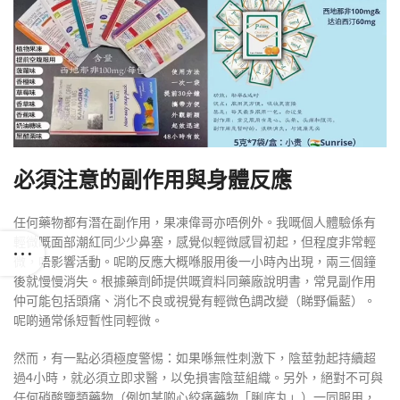
必須注意的副作用與身體反應
任何藥物都有潛在副作用，果凍偉哥亦唔例外。我嘅個人體驗係有
輕微嘅面部潮紅同少少鼻塞，感覺似輕微感冒初起，但程度非常輕
微，唔影響活動。呢啲反應大概喺服用後一小時內出現，兩三個鐘
後就慢慢消失。根據藥劑師提供嘅資料同藥廠說明書，常見副作用
仲可能包括頭痛、消化不良或視覺有輕微色調改變（睇野偏藍）。
呢啲通常係短暫性同輕微。
然而，有一點必須極度警惕：如果喺無性刺激下，陰莖勃起持續超
過4小時，就必須立即求醫，以免損害陰莖組織。另外，絕對不可與
任何硝酸鹽類藥物（例如某啲心絞痛藥物「脷底丸」）一同服用，