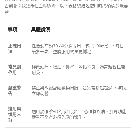
否則會引致致命性血壓驟降。以下表格總結咗使用時必須清楚嘅要
點：
事項
具體說明
正確用
性活動前約30-60分鐘服用一包（100mg），每日
法
最多一次。空腹服用效果更穩定。
常見副
輕微頭痛、臉紅、鼻塞、消化不良。通常短暫且能
作用
耐受。
嚴重警
禁止與硝酸鹽類藥物同服。若異常勃起超過4小時須
告
立即就醫。
適用與
適用於確診ED的成年男性。心血管疾病、肝腎功能
慎用人
嚴重不全者必須先諮詢醫生。
群