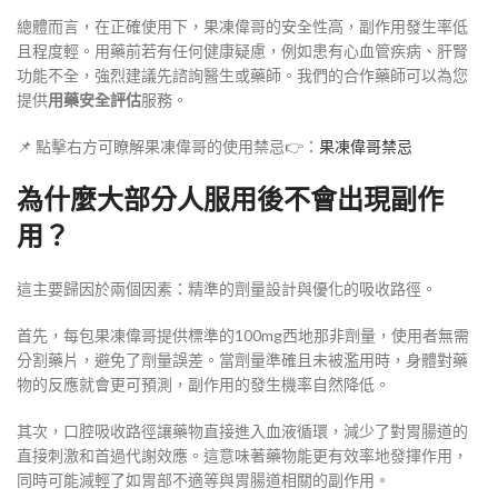
總體而言，在正確使用下，果凍偉哥的安全性高，副作用發生率低
且程度輕。用藥前若有任何健康疑慮，例如患有心血管疾病、肝腎
功能不全，強烈建議先諮詢醫生或藥師。我們的合作藥師可以為您
提供
用藥安全評估
服務。
📌 點擊右方可瞭解果凍偉哥的使用禁忌👉：
果凍偉哥禁忌
為什麼大部分人服用後不會出現副作
用？
這主要歸因於兩個因素：精準的劑量設計與優化的吸收路徑。
首先，每包果凍偉哥提供標準的100mg西地那非劑量，使用者無需
分割藥片，避免了劑量誤差。當劑量準確且未被濫用時，身體對藥
物的反應就會更可預測，副作用的發生機率自然降低。
其次，口腔吸收路徑讓藥物直接進入血液循環，減少了對胃腸道的
直接刺激和首過代謝效應。這意味著藥物能更有效率地發揮作用，
同時可能減輕了如胃部不適等與胃腸道相關的副作用。