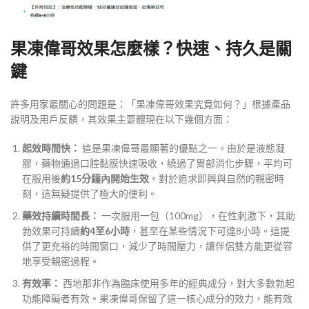
果凍偉哥效果怎麼樣？快速、持久是關
鍵
許多用家最關心的問題是：「果凍偉哥效果究竟如何？」根據產品
說明及用戶反饋，其效果主要體現在以下幾個方面：
起效時間快：
這是果凍偉哥最顯著的優點之一。由於是液態凝
膠，藥物通過口腔黏膜快速吸收，繞過了胃部消化步驟，平均可
在服用後
約15分鐘內開始生效
。對於追求即興與自然的親密時
刻，這無疑提供了極大的便利。
藥效持續時間長：
一次服用一包（100mg），在性刺激下，其助
勃效果可持續
約4至6小時
，甚至在某些情況下可達8小時。這提
供了更充裕的時間窗口，減少了時間壓力，讓伴侶雙方能更從容
地享受親密過程。
有效率：
西地那非作為臨床使用多年的經典成分，對大多數勃起
功能障礙者有效。果凍偉哥保留了這一核心成分的效力，能有效