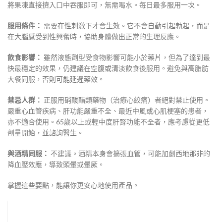
將果凍直接擠入口中吞服即可，無需喝水。每日最多服用一次。
服用條件：
需要在性刺激下才會生效。它不會自動引起勃起，而是
在大腦感受到性興奮時，協助身體做出正常的生理反應。
飲食影響：
雖然液態劑型受食物影響可能小於藥片，但為了達到最
快最穩定的效果，仍建議在空腹或清淡飲食後服用。避免與高脂肪
大餐同服，否則可能延遲藥效。
禁忌人群：
正服用硝酸酯類藥物（治療心絞痛）者絕對禁止使用。
嚴重心血管疾病、肝功能嚴重不全、最近中風或心肌梗塞的患者，
亦不適合使用。65歲以上或輕中度肝腎功能不全者，應考慮從更低
劑量開始，並諮詢醫生。
與酒精同服：
不建議。酒精本身會擴張血管，可能加劇西地那非的
降血壓效應，導致頭暈或暈厥。
掌握這些要點，能讓你更安心地使用產品。
視
訊