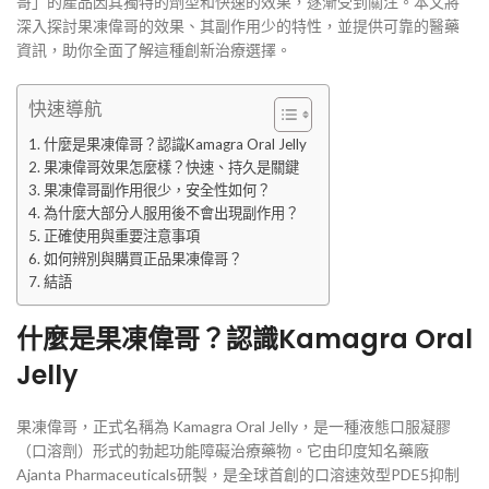
哥」的產品因其獨特的劑型和快速的效果，逐漸受到關注。本文將
深入探討果凍偉哥的效果、其副作用少的特性，並提供可靠的醫藥
資訊，助你全面了解這種創新治療選擇。
快速導航
什麼是果凍偉哥？認識Kamagra Oral Jelly
果凍偉哥效果怎麼樣？快速、持久是關鍵
果凍偉哥副作用很少，安全性如何？
為什麼大部分人服用後不會出現副作用？
正確使用與重要注意事項
如何辨別與購買正品果凍偉哥？
結語
什麼是果凍偉哥？認識Kamagra Oral
Jelly
果凍偉哥，正式名稱為 Kamagra Oral Jelly，是一種液態口服凝膠
（口溶劑）形式的勃起功能障礙治療藥物。它由印度知名藥廠
Ajanta Pharmaceuticals研製，是全球首創的口溶速效型PDE5抑制