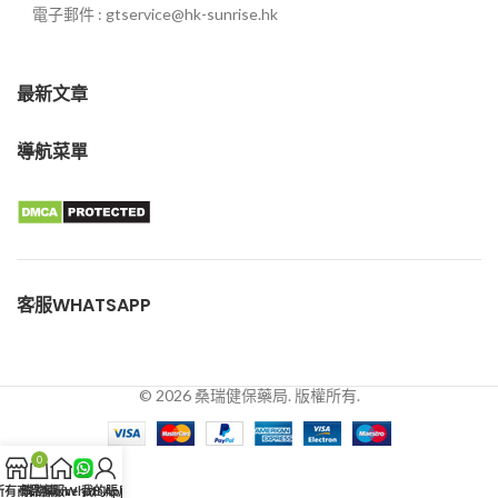
電子郵件 : gtservice@hk-sunrise.hk
最新文章
導航菜單
客服WHATSAPP
© 2026 桑瑞健保藥局. 版權所有.
0
所有商品
購物車
客服WhatsApp
Home
我的賬戶