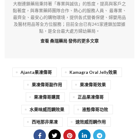
大樹連鎖藥局秉持著「專業與誠信」的態度，提高與客戶之
黏著度，與專業藥師團隊合作、熱心的服務人員、 最專業、
最齊全、最安心的購物環境，提供各式營養保健、婦嬰用品
及醫材用品等全方位服務；目前全台已有241家連鎖加盟據
點，是全台最大處方婦幼藥局。
查看 桑瑞藥局
發佈的更多文章
Ajanta果凍偉哥
Kamagra Oral Jelly效果
果凍偉哥副作用
果凍偉哥效果
果凍偉哥購買
正品果凍偉哥
水果味威而鋼效果
液態偉哥功效
西地那非果凍
速效威而鋼作用