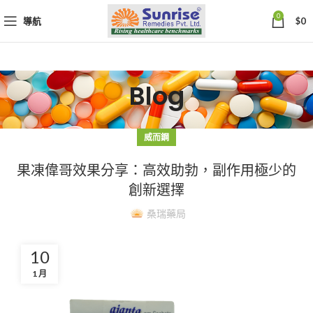
0
導航
$
0
Blog
威而鋼
果凍偉哥效果分享：高效助勃，副作用極少的
創新選擇
桑瑞藥局
10
1 月