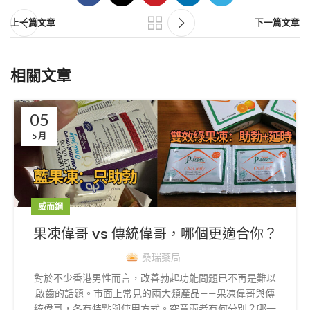
上一篇文章
下一篇文章
相關文章
05
5 月
威而鋼
果凍偉哥 vs 傳統偉哥，哪個更適合你？
桑瑞藥局
對於不少香港男性而言，改善勃起功能問題已不再是難以
啟齒的話題。市面上常見的兩大類產品——果凍偉哥與傳
統偉哥，各有特點與使用方式。究竟兩者有何分別？哪一