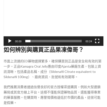
播
放
器
00:00
00:24
如何辨別與購買正品果凍偉哥？
市面上流通的ED藥物選擇繁多，確保購買到正品是安全和有效的第
一步。正品Kamagra Oral Jelly應由印度Ajanta藥廠生產，包裝上資
訊清晰，包括產品名稱、成分（Sildenafil Citrate equivalent to
Sildenafil 100mg）、廠商資訊、批號和有效期等。
我們推薦消費者通過信譽良好的官方授權渠道購買，例如大型連鎖
藥局或其官方線上平台。這樣不僅能保證藥物品質，還能獲得專業
的藥事服務。在購買時，應警惕價格遠低於市價的產品，這很可能
是假藥。