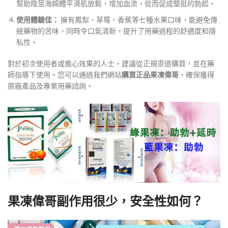
幫助陰莖海綿體平滑肌放鬆，增加血流，從而促成堅挺的勃起。
使用體驗佳：
擁有鳳梨、草莓、香蕉等七種水果口味，能避免傳
統藥物的苦味，同時令口氣清新，提升了用藥過程的舒適度和隱
私性。
對於初次使用者或擔心效果的人士，建議從正規渠道購買，並在藥
師指導下使用。您可以通過我們網站
購買正品果凍偉哥
，確保獲得
原廠產品及專業用藥諮詢。
果凍偉哥副作用很少，安全性如何？