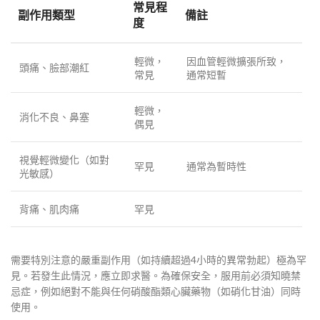
常見程
副作用類型
備註
度
輕微，
因血管輕微擴張所致，
頭痛、臉部潮紅
常見
通常短暫
輕微，
消化不良、鼻塞
偶見
視覺輕微變化（如對
罕見
通常為暫時性
光敏感）
背痛、肌肉痛
罕見
需要特別注意的嚴重副作用（如持續超過4小時的異常勃起）極為罕
見。若發生此情況，應立即求醫。為確保安全，服用前必須知曉禁
忌症，例如絕對不能與任何硝酸酯類心臟藥物（如硝化甘油）同時
使用。