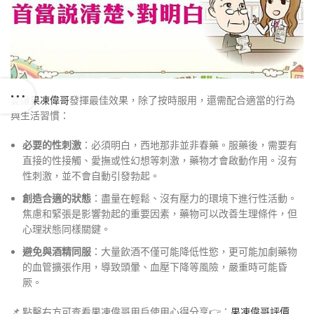
要讓
果凍偉哥
發揮最佳效果，除了按時服用，還需配合適當的行為
與生活習慣：
必要的性刺激
：必須明白，西地那非並非春藥。服藥後，需要有
直接的性接觸、愛撫或性幻想等刺激，藥物才會啟動作用。沒有
性刺激，並不會自動引發勃起。
創造合適的狀態
：盡量在輕鬆、沒有壓力的環境下進行性活動。
焦慮和緊張是影響勃起的重要因素，藥物可以改善生理條件，但
心理狀態同樣關鍵。
避免與酒精同服
：大量飲酒不僅可能降低性慾，更可能加劇藥物
的血管擴張作用，導致頭暈、血壓下降等風險，嚴重時可能昏
厥。
📌 點擊右方可查看果凍偉哥用戶使用心得分享👉：
果凍偉哥評價