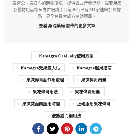
最齊全、最安心的購物環境，提供各式營養保健、婦嬰用品
及醫材用品等全方位服務；目前全台已有241家連鎖加盟據
點，是全台最大處方婦幼藥局。
查看 桑瑞藥局
發佈的更多文章
Kamagra Oral Jelly使用方法
Kamagra效果最大化
Kamagra服用指南
果凍偉哥副作用處理
果凍偉哥劑量
果凍偉哥用法
果凍偉哥用量
果凍威而鋼服用時間
正確服用果凍偉哥
液態威而鋼用法