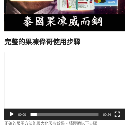
完整的果凍偉哥使用步驟
視
訊
播
放
器
00:00
00:24
正確的服用方法能最大化吸收效果。請遵循以下步驟：