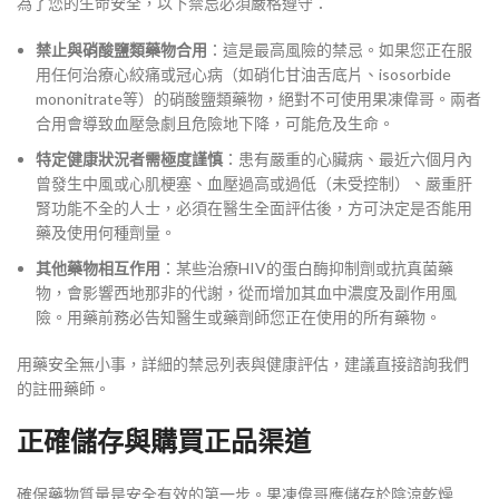
為了您的生命安全，以下禁忌必須嚴格遵守：
禁止與硝酸鹽類藥物合用
：這是最高風險的禁忌。如果您正在服
用任何治療心絞痛或冠心病（如硝化甘油舌底片、isosorbide
mononitrate等）的硝酸鹽類藥物，絕對不可使用果凍偉哥。兩者
合用會導致血壓急劇且危險地下降，可能危及生命。
特定健康狀況者需極度謹慎
：患有嚴重的心臟病、最近六個月內
曾發生中風或心肌梗塞、血壓過高或過低（未受控制）、嚴重肝
腎功能不全的人士，必須在醫生全面評估後，方可決定是否能用
藥及使用何種劑量。
其他藥物相互作用
：某些治療HIV的蛋白酶抑制劑或抗真菌藥
物，會影響西地那非的代謝，從而增加其血中濃度及副作用風
險。用藥前務必告知醫生或藥劑師您正在使用的所有藥物。
用藥安全無小事，詳細的禁忌列表與健康評估，建議直接諮詢我們
的註冊藥師。
正確儲存與購買正品渠道
確保藥物質量是安全有效的第一步。果凍偉哥應儲存於陰涼乾燥