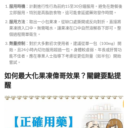
服用時機
：計劃進行性行為前約15至30分鐘服用。避免在飽餐後
立即服用，特別是高脂肪食物，這可能會延遲藥效發作時間。
服用方法
：取出一小包果凍，從缺口處撕開或反向對折，直接將
果凍擠入口中。無需喝水，讓果凍在口中自然溶解吞下即可。整
個過程簡單衛生。
劑量控制
：對於大多數初次使用者，建議從單一包（100mg）開
始，且24小時內切勿服用超過一包。身體較虛弱、年長或肝腎功
能不佳者，應在專業人士指導下考慮從更低劑量（如半包）開始
嘗試。
如何最大化果凍偉哥效果？關鍵要點提
醒