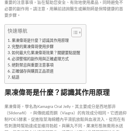
重要的注意事項，旨在幫助您安全、有效地使用產品，同時避免不
必要的副作用。請注意，用藥前諮詢醫生或藥劑師是保障健康的首
要步驟。
快速導航
果凍偉哥是什麼？認識其作用原理
完整的果凍偉哥使用步驟
如何最大化果凍偉哥效果？關鍵要點提醒
必須警惕的副作用與正確處理方式
絕對禁忌與重要注意事項
正確儲存與購買正品渠道
結語
果凍偉哥
是什麼？認識其作用原理
果凍偉哥，學名為Kamagra Oral Jelly，其主要成分是西地那非
（Sildenafil），與傳統威而鋼（Viagra）的有效成分相同。它透過抑
制PDE5酵素，促進陰莖海綿體內平滑肌放鬆與血液流入，從而在有
性刺激時幫助達成並維持勃起。與藥丸不同，果凍形態無需用水送