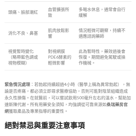
血管擴張所
多喝水休息，通常會自行
頭痛、臉部潮紅
致
緩解
肌肉放鬆影
情況輕微可觀察，持續不
消化不良、鼻塞
響
適應諮詢藥師
視覺暫時變化
對視網膜
此為暫時性，藥效過後會
（略帶藍色調或
PDE6酵素的
恢復。期間避免駕駛或操
視物模糊）
輕微影響
作機械。
緊急情況處理
：若勃起持續超過4小時（醫學上稱為異常勃起），無
論是否疼痛，都必須立即尋求醫療協助，否則可能對陰莖組織造成
永久性損傷。在就醫前，可以嘗試飲用500毫升左右的溫水，幫助加
速新陳代謝。所有用藥安全須知，均強調從可靠來源如
桑瑞藥房官
網
獲取產品及專業指導的重要性。
絕對禁忌與重要注意事項