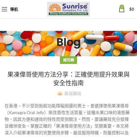
0
導航
$
0
Blog
威而鋼
果凍偉哥使用方法分享：正確使用提升效果與
安全性指南
桑瑞藥局
在香港，不少受到勃起功能障礙困擾的男士，會選擇使用果凍偉哥
（Kamagra Oral Jelly）來改善性生活質量。這種水果口味的液態藥
物，因其方便和速效的特性而受到關注。然而，要讓藥效充分發揮
並確保安全，掌握正確的「果凍偉哥使用方法」至關重要。本文將
深入介紹果凍偉哥的完整使用步驟、最佳服用時機、劑量控制以及