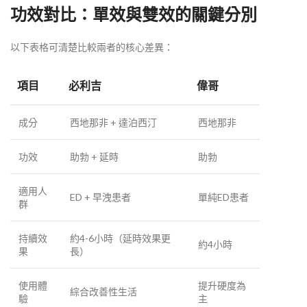
功效對比：單效與雙效的關鍵分別
以下表格可清楚比較兩者的核心差異：
項目
必利吉
偉哥
成分
西地那非 + 達泊西汀
西地那非
功效
助勃 + 延時
助勃
適用人
ED + 早洩患者
單純ED患者
群
持續效
約4-6小時（延時效果更
約4小時
果
長）
使用體
提升硬度為
綜合改善性生活
驗
主