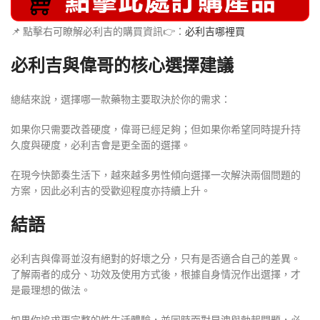
📌 點擊右可瞭解必利吉的購買資訊👉：
必利吉哪裡買
必利吉與偉哥的核心選擇建議
總結來說，選擇哪一款藥物主要取決於你的需求：
如果你只需要改善硬度，偉哥已經足夠；但如果你希望同時提升持
久度與硬度，必利吉會是更全面的選擇。
在現今快節奏生活下，越來越多男性傾向選擇一次解決兩個問題的
方案，因此必利吉的受歡迎程度亦持續上升。
結語
必利吉與偉哥並沒有絕對的好壞之分，只有是否適合自己的差異。
了解兩者的成分、功效及使用方式後，根據自身情況作出選擇，才
是最理想的做法。
如果你追求更完整的性生活體驗，並同時面對早洩與勃起問題，必