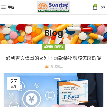
0
導航
$
0
Blog
,
威而鋼
必利勁
必利吉與偉哥的區別，兩款藥物應該怎麼選呢
桑瑞藥局
27
3 月