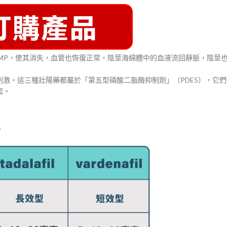
GMP，使其消失，血管也恢復正常，陰莖海綿體中的血液流回靜脈，陰莖
激。這三種壯陽藥都屬於「第五型磷酸二脂酶抑制劑」（PDE5），它
起。
。