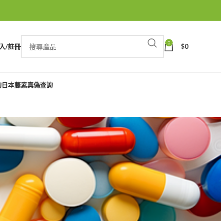
0
入/註冊
$
0
詢
日本藤素真偽查詢