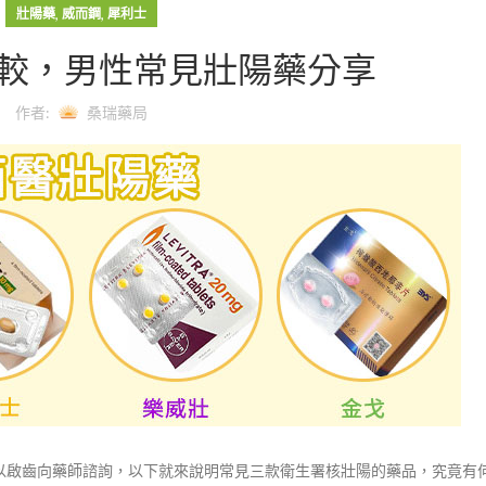
,
,
壯陽藥
威而鋼
犀利士
較，男性常見壯陽藥分享
作者:
桑瑞藥局
以啟齒向藥師諮詢，以下就來說明常見三款衛生署核壯陽的藥品，究竟有