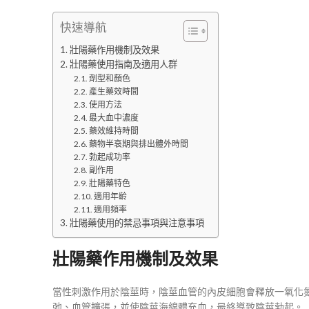
快速導航
壯陽藥作用機制及效果
壯陽藥使用指南及適用人群
劑型和顏色
產生藥效時間
使用方法
最大血中濃度
藥效維持時間
藥物半衰期與排出體外時間
勃起成功率
副作用
壯陽藥特色
適用年齡
適用頻率
壯陽藥使用的禁忌事項與注意事項
壯陽藥作用機制及效果
當性刺激作用於陰莖時，陰莖血管的內皮細胞會釋放一氧化氮
弛、血管擴張，並使陰莖海綿體充血，最終導致陰莖勃起。