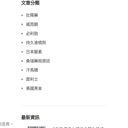
文章分類
壯陽藥
威而鋼
必利勁
持久液噴劑
日本藤素
桑瑞藥局資訊
汗馬糖
犀利士
美國黑金
最新資訊
何差異。