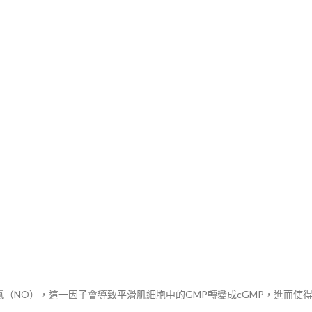
（NO），這一因子會導致平滑肌細胞中的GMP轉變成cGMP，進而使