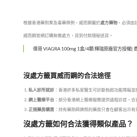
根據香港藥劑業及毒藥條例，威而鋼屬於
處方藥物
，必須由
威而鋼官網訂購無需處方，貨到付款隱秘送貨。
偉哥 VIAGRA 100mg 1盒/4顆 輝瑞原廠官方授權|
沒處方籤買威而鋼的合法途徑
私人診所就診
​：香港許多私家醫生可診斷勃起功能障礙並
網上醫療平台
​：部分香港網上醫療服務提供遠程診症，合
正規藥房購買
​：持有藥劑師牌照的藥房只會在顧客出示有
沒處方籤如何合法獲得類似產品？