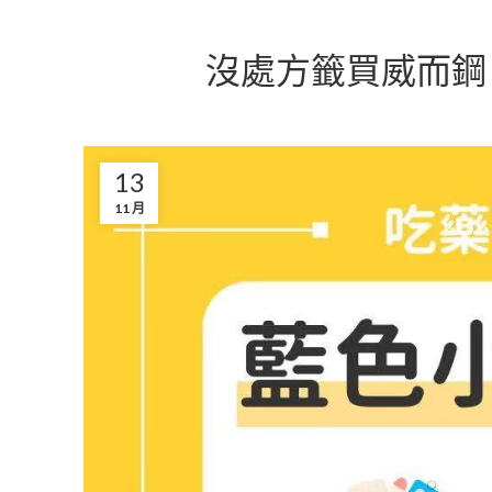
沒處方籤買威而鋼
13
11 月