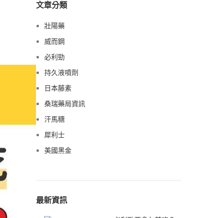
文章分類
壯陽藥
威而鋼
必利勁
持久液噴劑
日本藤素
桑瑞藥局資訊
汗馬糖
犀利士
美國黑金
最新資訊