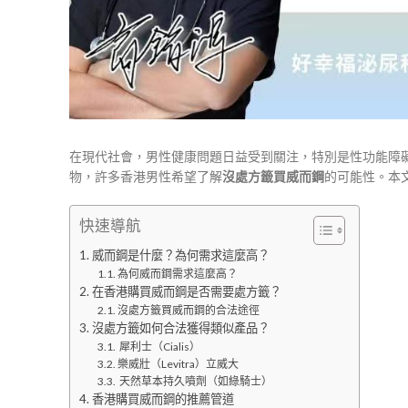
在現代社會，男性健康問題日益受到關注，特別是性功能障
物，許多香港男性希望了解
沒處方籤買威而鋼
的可能性。本
快速導航
威而鋼是什麼？為何需求這麼高？
為何威而鋼需求這麼高？
在香港購買威而鋼是否需要處方籤？
沒處方籤買威而鋼的合法途徑
沒處方籤如何合法獲得類似產品？
犀利士（Cialis）​​
​樂威壯（Levitra）​立威大​
天然草本持久噴劑（如綠騎士）​​
香港購買威而鋼的推薦管道