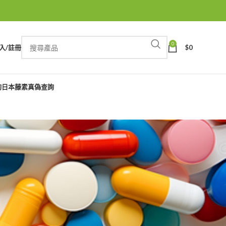
0
入/註冊
$
0
詢
日本藤素真偽查詢