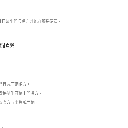
註冊醫生開具處方才能在藥房購買。
 香港直營
開具威而鋼處方。
資格醫生可線上開處方。
效處方時出售威而鋼。