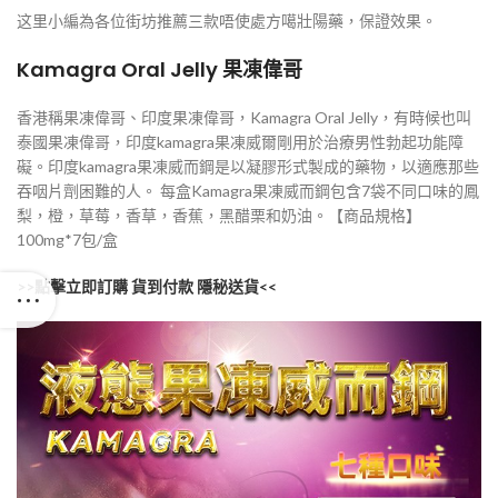
这里小編為各位街坊推薦三款唔使處方噶壯陽藥，保證效果。
Kamagra Oral Jelly 果凍偉哥
香港稱果凍偉哥、印度果凍偉哥，Kamagra Oral Jelly，有時候也叫
泰國果凍偉哥，印度kamagra果凍威爾剛用於治療男性勃起功能障
礙。印度kamagra果凍威而鋼是以凝膠形式製成的藥物，以適應那些
吞咽片劑困難的人。 每盒Kamagra果凍威而鋼包含7袋不同口味的鳳
梨，橙，草莓，香草，香蕉，黑醋栗和奶油。【商品規格】
100mg*7包/盒
>>點擊立即訂購 貨到付款 隱秘送貨<<