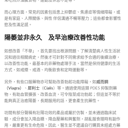
而心理方面，常見的因素包括患上抑鬱症、焦慮症等情緒障礙，或
是有家庭、人際關係、與性 伴侶溝通不暢等壓力；這些都會影響性
慾及性滿足感。
陽萎並非永久 及早治療改善性功能
如想改善「不舉」，首先要找出根源問題、了解清楚病人性生活狀
況和過往相關病史，然後才可針對不同需求給予合適的後續治療，
以改善性功能。最基本的非藥物處理手法，當然是保持健康的生活
方式，如戒煙、戒酒、均衡飲食和定時運動等。
另外，有些口服藥物亦可幫助改善勃起功能障礙，如
威而鋼
（Viagra）
、
犀利士
（
Cialis
）等。通過使用這類 PDE5 抑製劑藥
物，有助血管擴張、改善血流，可令陰莖成功勃起；但這並不等於
能夠真正治癒陽萎，長期服用的話，更會產生抗藥性。
坊間有部分聲稱有壯陽功效的產品或屬於仿製，並未通過臨床試
驗，成分會加入降血糖、降血壓藥和興奮劑，胡亂服食隨時有副作
用，嚴重更有生命危險。因此，醫生並不建議自行購買未經處方藥