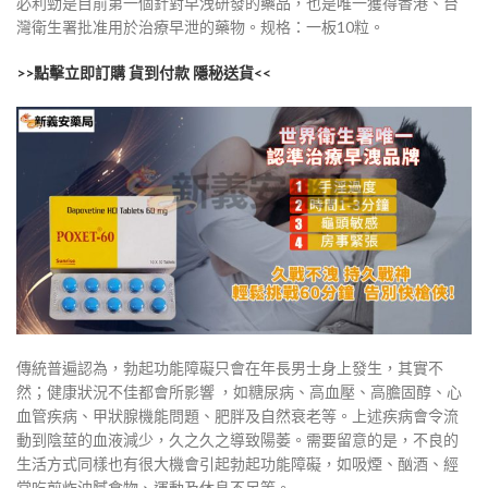
必利勁是目前第一個針對早洩研發的藥品，也是唯一獲得香港、台
灣衛生署批准用於治療早泄的藥物。规格：一板10粒。
>>點擊立即訂購 貨到付款 隱秘送貨<<
傳統普遍認為，勃起功能障礙只會在年長男士身上發生，其實不
然；健康狀況不佳都會所影響 ，如糖尿病、高血壓、高膽固醇、心
血管疾病、甲狀腺機能問題、肥胖及自然衰老等。上述疾病會令流
動到陰莖的血液減少，久之久之導致陽萎。需要留意的是，不良的
生活方式同樣也有很大機會引起勃起功能障礙，如吸煙、酗酒、經
常吃煎炸油膩食物、運動及休息不足等。