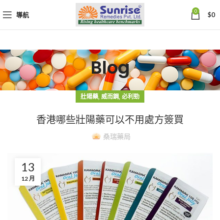
0
導航
$
0
Blog
,
,
壯陽藥
威而鋼
必利勁
香港哪些壯陽藥可以不用處方簽買
桑瑞藥局
13
12 月