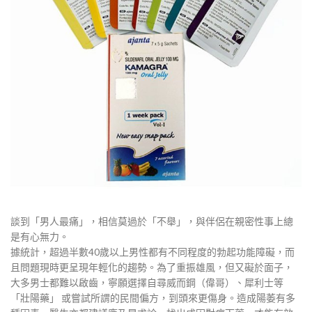
談到「男人最痛」，相信莫過於「不舉」，與伴侶在親密性事上總
是有心無力。
據統計，超過半數40歲以上男性都有不同程度的勃起功能障礙，而
且問題現時更呈現年輕化的趨勢。為了重振雄風，但又礙於面子，
大多男士都難以啟齒，寧願選擇自尋威而鋼（偉哥）、犀利士等
「壯陽藥」 或嘗試所謂的民間偏方，到頭來更傷身。造成陽萎有多