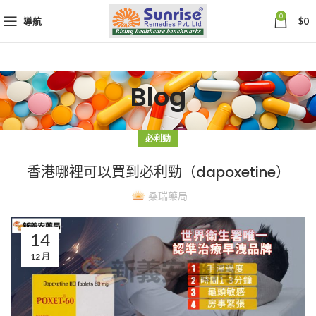
0
導航
$
0
Blog
必利勁
香港哪裡可以買到必利勁（dapoxetine）
桑瑞藥局
14
12 月