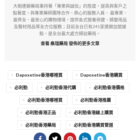
大樹連鎖藥局秉持著「專業與誠信」的態度，提高與客戶之
黏著度，與專業藥師團隊合作、熱心的服務人員、 最專業、
最齊全、最安心的購物環境，提供各式營養保健、婦嬰用品
及醫材用品等全方位服務；目前全台已有241家連鎖加盟據
點，是全台最大處方婦幼藥局。
查看 桑瑞藥局
發佈的更多文章
Dapoxetine香港哪裡買
Dapoxetine香港購買
必利勁
必利勁香港代購
必利勁香港價格
必利勁香港哪裡買
必利勁香港推薦
必利勁香港正品
必利勁香港線上購買
必利勁香港藥局
必利勁香港購買管道