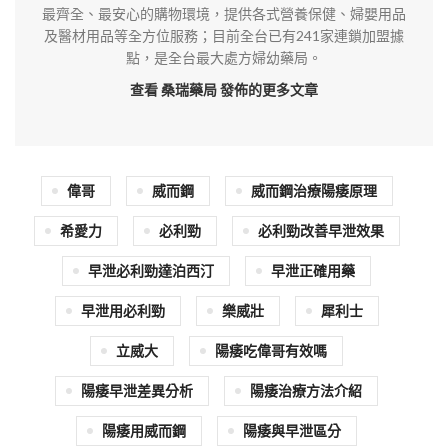
最齊全、最安心的購物環境，提供各式營養保健、婦嬰用品
及醫材用品等全方位服務；目前全台已有241家連鎖加盟據
點，是全台最大處方婦幼藥局。
查看 桑瑞藥局
發佈的更多文章
偉哥
威而鋼
威而鋼治療陽痿原理
希愛力
必利勁
必利勁改善早泄效果
早泄必利勁達泊西汀
早泄正確用藥
早泄用必利勁
樂威壯
犀利士
立威大
陽痿吃偉哥有效嗎
陽痿早泄差異分析
陽痿治療方法介紹
陽痿用威而鋼
陽痿與早泄區分