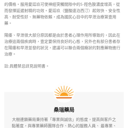
的價格。服用愛廷玖可使神經突觸間隙中的5-羥色胺濃度增高，從
而發揮延遲射精的功效。愛廷玖（鹽酸達泊西汀）起效快、安全性
高、耐受性好、無藥物依賴，成為國民心目中的早泄治療第壹用
藥。
陽痿、早泄很大部分原因都是由於患者心理作用所導致的，因此在
治療這兩個疾病時，壹定要保持良好的心態，另外也有部分患者存
在陽痿和早泄並發的狀況，建議可以聯合兩個癥狀的對應藥物進行
治療。
註:具體禁忌詳見說明書。
桑瑞藥局
大樹連鎖藥局秉持著「專業與誠信」的態度，提高與客戶之
黏著度，與專業藥師團隊合作、熱心的服務人員、 最專業、