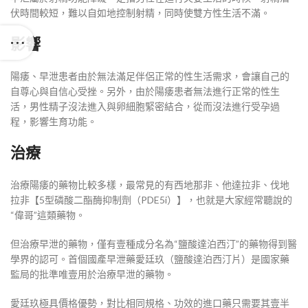
伏時間較短，難以自如地控制射精，同時使雙方性生活不滿。
影響
陽痿、早泄患者由於無法滿足伴侶正常的性生活需求，會讓自己的
自尊心與自信心受挫。另外，由於陽痿患者無法進行正常的性生
活，男性精子沒法進入與卵細胞緊密結合，從而沒法進行受孕過
程，影響生育功能。
治療
治療陽痿的藥物比較多樣，最常見的有西地那非、他達拉非、伐地
拉非【5型磷酸二酯酶抑制劑（PDE5i）】，也就是大家經常聽說的
“偉哥”這類藥物。
但治療早泄的藥物，僅有壹種成分名為“鹽酸達泊西汀”的藥物得到醫
學界的認可。首個國產早泄藥愛廷玖（鹽酸達泊西汀片）是國家藥
監局的批準唯壹用於治療早泄的藥物。
愛廷玖極具價格優勢，對比相同規格、功效的進口藥只需要其壹半