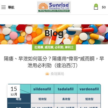
0
導航
$
0
Blog
,
,
,
壯陽藥
威而鋼
必利勁
犀利士
陽痿、早泄如何區分？陽痿用“偉哥”威而鋼，早
泄用必利勁（達泊西汀）
桑瑞藥局
15
12 月