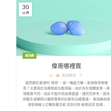
30
12 月
威而鋼
偉哥哪裡買
By
桑瑞藥局
威而鋼在香港叫“偉哥”，是一種處方藥，香港偉哥哪裡
買？主要用於治療勃起功能障礙。由於存在個體差異、病
情輕重不同，因此不能作為指導建議，僅供您參考。請咨
詢醫生或藥師以獲取專業的診斷和治療建議。 桑瑞藥局香
港官網線上訂購免醫生紙 貨到付款 秘密送貨 如果...