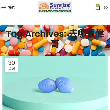
0
導航
$
0
Tag Archives: 去哪買偉
哥
30
12 月