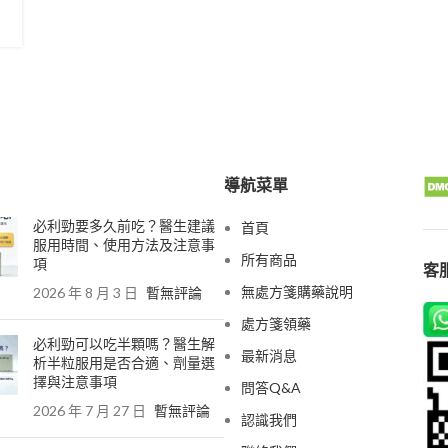
導航菜單
必利勁要多久前吃？醫生建議
首頁
服用時間、使用方法及注意事
所有商品
項
客服
無處方箋購藥說明
2026 年 8 月 3 日
暫無評論
處方箋領藥
必利勁可以吃半顆嗎？醫生解
最新消息
析半粒服用是否合適、劑量選
擇與注意事項
問答Q&A
2026 年 7 月 27 日
暫無評論
認識我們