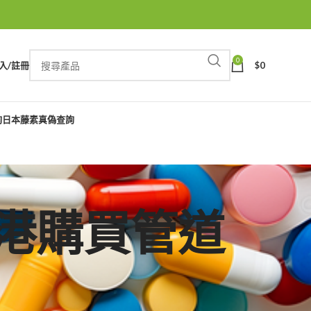
0
入/註冊
$
0
詢
日本藤素真偽查詢
勁香港購買管道