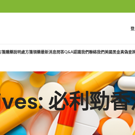
登
方箋購藥說明
處方箋領藥
最新消息
問答Q&A
認識我們
聯絡我們
美國黑金真偽查
chives: 必利