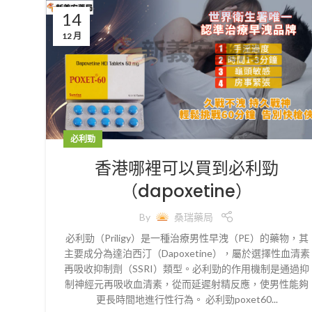
14
12 月
必利勁
香港哪裡可以買到必利勁
（dapoxetine）
By
桑瑞藥局
必利勁（Priligy）是一種治療男性早洩（PE）的藥物，其
主要成分為達泊西汀（Dapoxetine），屬於選擇性血清素
再吸收抑制劑（SSRI）類型。必利勁的作用機制是通過抑
制神經元再吸收血清素，從而延遲射精反應，使男性能夠
更長時間地進行性行為。 必利勁poxet60...