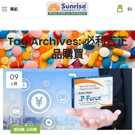
0
導航
$
0
Tag Archives: 必利吉正
品購買
09
5 月
,
威而鋼
必利勁