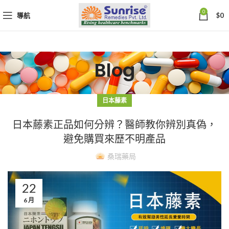
0
導航
$
0
Blog
日本藤素
日本藤素正品如何分辨？醫師教你辨別真偽，
避免購買來歷不明產品
桑瑞藥局
22
6 月