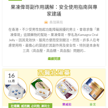
果凍偉哥副作用講解：安全使用指南與專
家建議
桑瑞藥局
在香港，不少受男性勃起功能障礙困擾的男士，會尋求像「果
凍偉哥」這類藥物的幫助。果凍偉哥，學名為Kamagra Oral
Jelly，因其見效快、服用方便而受到關注。然而，許多人在考
慮使用時，最擔心的莫過於其副作用及安全性，特別是本身有
三高（高血壓、高血糖、高血脂）問題的...
繼續閱讀
16
11 月
,
,
,
壯陽藥
威而鋼
必利勁
犀利士