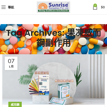
0
導航
$
0
Tag Archives: 果凍威而
鋼副作用
07
1 月
威而鋼