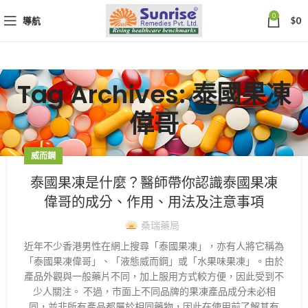
0
導航
$
0
Tag Archives: 泰國果凍
偉哥
威而鋼
泰國果凍是什麼？醫師帶你認識泰國果凍
偉哥的成分、作用、用法及注意事項
桑瑞藥局
近年不少香港男性在網上搜尋「泰國果凍」，亦有人將它稱為
「泰國果凍偉哥」、「液態威而鋼」或「水果味果凍」。由於
產品外觀與一般藥片不同，加上服用方式較方便，因此受到不
少人關注。 不過，市面上不同品牌的果凍產品成分未必相
同，並非所有產品都屬於相同藥物，因此在使用前了解其有